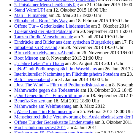
5. Potsdamer MenschenRechtsTag
am 21. Oktober 2015 16:00
Stand WarmUP!
am 12. Oktober 2015 18:00 Uhr
Mali – Filmabend
am 20. Mai 2015 19:00 Uhr
Filmabend – Born This Way
am 18. Februar 2015 19:30 Uhr
Offene Tür – Gedenkstätte Lindenstraße
am 3. Oktober 2014
Toleranzfest der Stadt Potsdam
am 20. September 2014 15:00 
Tanzen für die Menschenrechte
am 3. Juli 2014 19:30 Uhr
Eindrücke und Bilder aus dem syrischen Bürgerkrieg
am 17. Fe
Infoabend zu Russland
am 28. November 2013 19:30 Uhr
Birma/Burma/Myanmar-Abend
am 26. November 2013 18:00 
Root Misson
am 8. November 2013 21:00 Uhr
„5 Jahre Leben“ im Thalia
am 28. August 2013 20:15 Uhr
„¡No!“ mit Podiumsgespräch im Waschhaus
am 26. Juni 2013 
Interkultureller Nachmittag im Flüchtlingsheim Potsdam
am 23.
Bali-Themenabend
am 31. Januar 2013 18:00 Uhr
„Just The Wind“ – Film und Podiumsdiskussion
am 8. Novembe
Mahnwache gegen die Todesstrafe
am 10. Oktober 2012 18:45
„Our Generation“ – Filmvorführung
am 18. September 2012 1
Benefiz-Konzert
am 16. Mai 2012 18:00 Uhr
Mahnwache am Weltfrauentag
am 8. März 2012
„Waste Land“ im Filmmuseum
am 25. Februar 2012 18:00 Uhr
Menschenrechtliche Verantwortung bei Auslandseinsätzen der
Offene Tür der Gedenkstätte Lindenstraße
am 3. Oktober 2011
Hochschulsommerfest 2011
am 4. Juni 2011
Kuchen zum 50. Geburtstag von Amnesty
am 28. Mai 2011