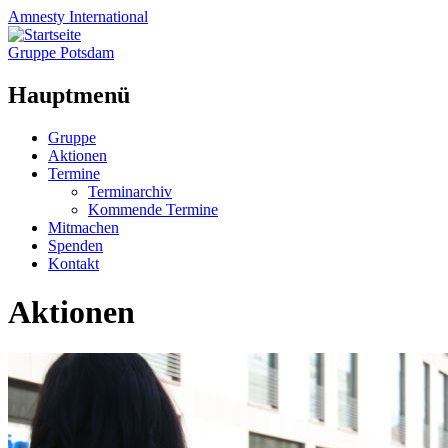
Amnesty
International
Gruppe Potsdam
Hauptmenü
Zum
Gruppe
Inhalt
Aktionen
springen
Termine
Terminarchiv
Kommende Termine
Mitmachen
Spenden
Kontakt
Aktionen