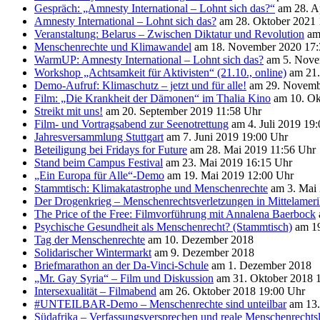
Gespräch: „Amnesty International – Lohnt sich das?“
am 28. Ap
Amnesty International – Lohnt sich das?
am 28. Oktober 2021 
Veranstaltung: Belarus – Zwischen Diktatur und Revolution
am 
Menschenrechte und Klimawandel
am 18. November 2020 17:
WarmUP: Amnesty International – Lohnt sich das?
am 5. Nove
Workshop „Achtsamkeit für Aktivisten“ (21.10., online)
am 21.
Demo-Aufruf: Klimaschutz – jetzt und für alle!
am 29. Novemb
Film: „Die Krankheit der Dämonen“ im Thalia Kino
am 10. Ok
Streikt mit uns!
am 20. September 2019 11:58 Uhr
Film- und Vortragsabend zur Seenotrettung
am 4. Juli 2019 19
Jahresversammlung Stuttgart
am 7. Juni 2019 19:00 Uhr
Beteiligung bei Fridays for Future
am 28. Mai 2019 11:56 Uhr
Stand beim Campus Festival
am 23. Mai 2019 16:15 Uhr
„Ein Europa für Alle“-Demo
am 19. Mai 2019 12:00 Uhr
Stammtisch: Klimakatastrophe und Menschenrechte
am 3. Mai 
Der Drogenkrieg – Menschenrechtsverletzungen in Mittelamer
The Price of the Free: Filmvorführung mit Annalena Baerbock
Psychische Gesundheit als Menschenrecht? (Stammtisch)
am 19
Tag der Menschenrechte
am 10. Dezember 2018
Solidarischer Wintermarkt
am 9. Dezember 2018
Briefmarathon an der Da-Vinci-Schule
am 1. Dezember 2018
„Mr. Gay Syria“ – Film und Diskussion
am 31. Oktober 2018 
Intersexualität – Filmabend
am 26. Oktober 2018 19:00 Uhr
#UNTEILBAR-Demo – Menschenrechte sind unteilbar
am 13.
Südafrika – Verfassungsversprechen und reale Menschenrechts