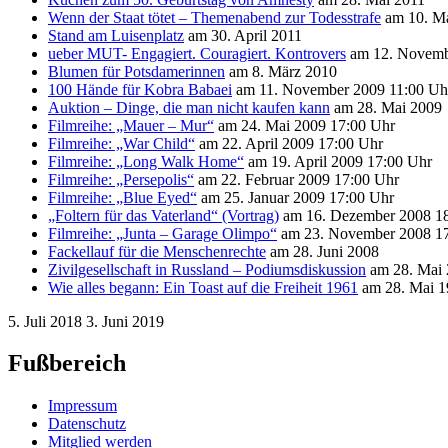
Wenn der Staat tötet – Themenabend zur Todesstrafe
am 10. Ma
Stand am Luisenplatz
am 30. April 2011
ueber MUT- Engagiert. Couragiert. Kontrovers
am 12. Novemb
Blumen für Potsdamerinnen
am 8. März 2010
100 Hände für Kobra Babaei
am 11. November 2009 11:00 Uh
Auktion – Dinge, die man nicht kaufen kann
am 28. Mai 2009
Filmreihe: „Mauer – Mur“
am 24. Mai 2009 17:00 Uhr
Filmreihe: „War Child“
am 22. April 2009 17:00 Uhr
Filmreihe: „Long Walk Home“
am 19. April 2009 17:00 Uhr
Filmreihe: „Persepolis“
am 22. Februar 2009 17:00 Uhr
Filmreihe: „Blue Eyed“
am 25. Januar 2009 17:00 Uhr
„Foltern für das Vaterland“ (Vortrag)
am 16. Dezember 2008 1
Filmreihe: „Junta – Garage Olimpo“
am 23. November 2008 17
Fackellauf für die Menschenrechte
am 28. Juni 2008
Zivilgesellschaft in Russland – Podiumsdiskussion
am 28. Mai 
Wie alles begann: Ein Toast auf die Freiheit 1961
am 28. Mai 1
5. Juli 2018
3. Juni 2019
Fußbereich
Impressum
Datenschutz
Mitglied werden