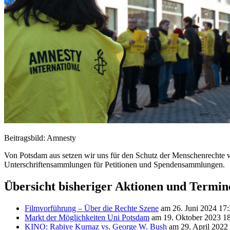
Beitragsbild: Amnesty
Von Potsdam aus setzen wir uns für den Schutz der Menschenrechte we
Unterschriftensammlungen für Petitionen und Spendensammlungen.
Übersicht bisheriger Aktionen und Termi
Filmvorführung – Über die Rechte Szene
am 26. Juni 2024 17
Markt der Möglichkeiten Uni Potsdam
am 19. Oktober 2023 1
KINO: Rabiye Kurnaz vs. George W. Bush
am 29. April 2022