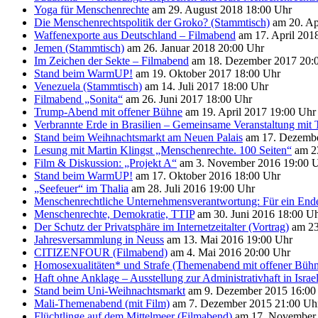
Yoga für Menschenrechte
am 29. August 2018 18:00 Uhr
Die Menschenrechtspolitik der Groko? (Stammtisch)
am 20. Ap
Waffenexporte aus Deutschland – Filmabend
am 17. April 201
Jemen (Stammtisch)
am 26. Januar 2018 20:00 Uhr
Im Zeichen der Sekte – Filmabend
am 18. Dezember 2017 20:
Stand beim WarmUP!
am 19. Oktober 2017 18:00 Uhr
Venezuela (Stammtisch)
am 14. Juli 2017 18:00 Uhr
Filmabend „Sonita“
am 26. Juni 2017 18:00 Uhr
Trump-Abend mit offener Bühne
am 19. April 2017 19:00 Uhr
Verbrannte Erde in Brasilien – Gemeinsame Veranstaltung mit 
Stand beim Weihnachtsmarkt am Neuen Palais
am 17. Dezembe
Lesung mit Martin Klingst „Menschenrechte. 100 Seiten“
am 2
Film & Diskussion: „Projekt A“
am 3. November 2016 19:00 
Stand beim WarmUP!
am 17. Oktober 2016 18:00 Uhr
„Seefeuer“ im Thalia
am 28. Juli 2016 19:00 Uhr
Menschenrechtliche Unternehmensverantwortung: Für ein Ende 
Menschenrechte, Demokratie, TTIP
am 30. Juni 2016 18:00 U
Der Schutz der Privatsphäre im Internetzeitalter (Vortrag)
am 23
Jahresversammlung in Neuss
am 13. Mai 2016 19:00 Uhr
CITIZENFOUR (Filmabend)
am 4. Mai 2016 20:00 Uhr
Homosexualitäten* und Strafe (Themenabend mit offener Büh
Haft ohne Anklage – Ausstellung zur Administrativhaft in Israe
Stand beim Uni-Weihnachtsmarkt
am 9. Dezember 2015 16:00
Mali-Themenabend (mit Film)
am 7. Dezember 2015 21:00 Uh
Flüchtlinge auf dem Mittelmeer (Filmabend)
am 17. November 