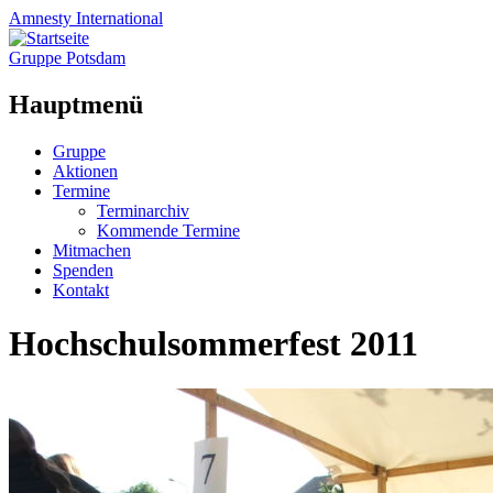
Amnesty
International
Gruppe Potsdam
Hauptmenü
Zum
Gruppe
Inhalt
Aktionen
springen
Termine
Terminarchiv
Kommende Termine
Mitmachen
Spenden
Kontakt
Hochschulsommerfest 2011